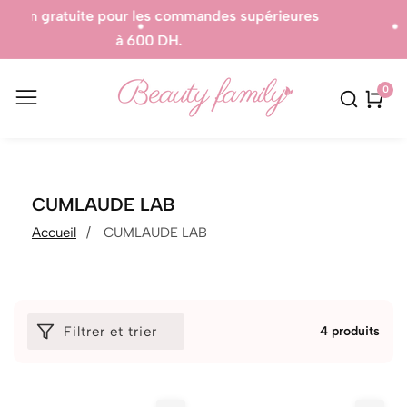
 supérieures
Produits 100% Authentique.
0
0
artic
COLLECTION:
CUMLAUDE LAB
Accueil
CUMLAUDE LAB
Filtrer et trier
4 produits