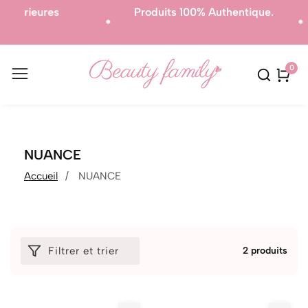
res
Produits 100% Authentique.
L
0
0
artic
COLLECTION:
NUANCE
Accueil
NUANCE
Filtrer et trier
2 produits