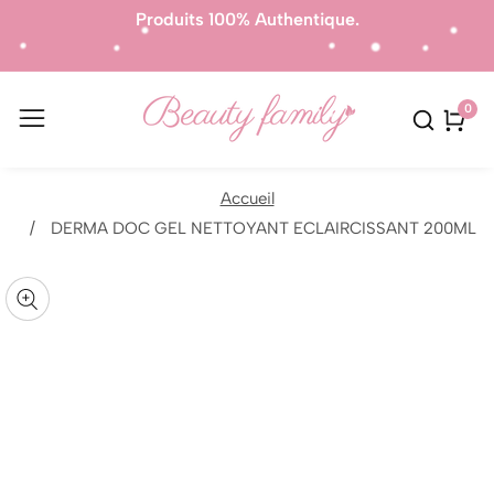
es
Produits 100% Authentique.
L
0
0
artic
Accueil
sser aux
DERMA DOC GEL NETTOYANT ECLAIRCISSANT 200ML
formations
uvrir
r le
Galerie
oduit
édia
média
ans
n
odal