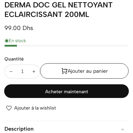
DERMA DOC GEL NETTOYANT
ECLAIRCISSANT 200ML
Prix
99.00 Dhs
normal
En stock
Quantité
Ajouter au panier
Diminuer
Augmenter
la
la
quantité
quantité
Acheter maintenant
pour
pour
DERMA
DERMA
Ajouter à la wishlist
DOC
DOC
GEL
GEL
NETTOYANT
NETTOYANT
Description
ECLAIRCISSANT
ECLAIRCISSANT