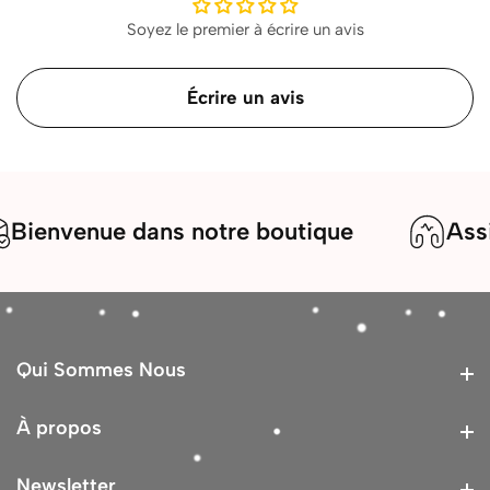
Soyez le premier à écrire un avis
Écrire un avis
envenue dans notre boutique
Assista
Qui Sommes Nous
Qui Sommes Nous
À propos
À propos
Newsletter
Newsletter