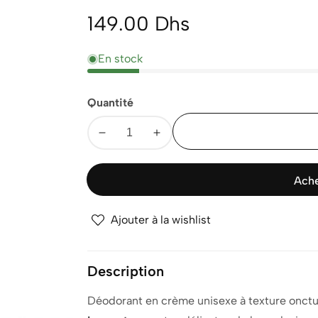
Prix
149.00 Dhs
normal
En stock
Quantité
Diminuer
Augmenter
la
la
quantité
quantité
Ache
pour
pour
LANCASTER
LANCASTER
Ajouter à la wishlist
DEODORANT
DEODORANT
CREAM
CREAM
125ML
125ML
Description
Déodorant en crème unisexe à texture onctu