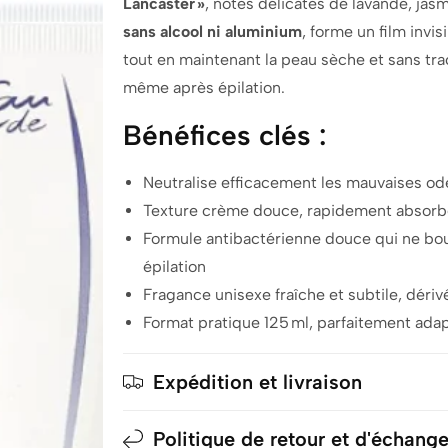
Lancaster »
, notes délicates de lavande, jasmi
sans alcool ni aluminium
, forme un film invi
tout en maintenant la peau sèche et sans tr
même après épilation.
Bénéfices clés :
Neutralise efficacement les mauvaises ode
Texture crème douce, rapidement absorbée
Formule antibactérienne douce qui ne bo
épilation
Fragance unisexe fraîche et subtile, déri
Format pratique 125 ml, parfaitement adap
Expédition et livraison
Politique de retour et d'échang