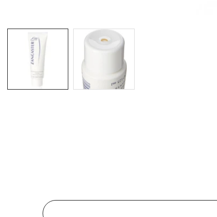
Galerie
média