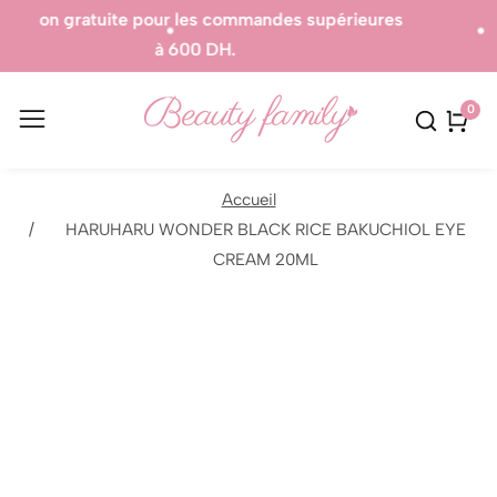
des supérieures
Produits 100% Authentique.
0
0
artic
Accueil
HARUHARU WONDER BLACK RICE BAKUCHIOL EYE
sser aux
CREAM 20ML
formations
r le
oduit