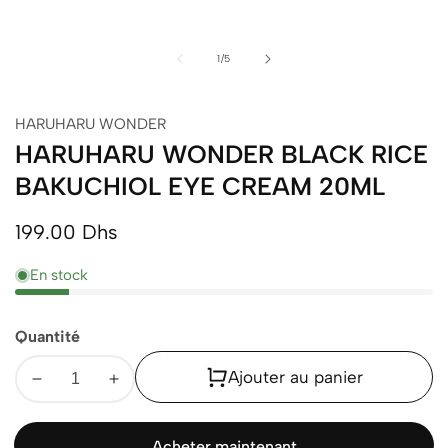
de
1
/
5
HARUHARU WONDER
HARUHARU WONDER BLACK RICE
BAKUCHIOL EYE CREAM 20ML
Prix
199.00 Dhs
normal
En stock
Quantité
Ajouter au panier
Diminuer
Augmenter
la
la
quantité
quantité
Acheter maintenant