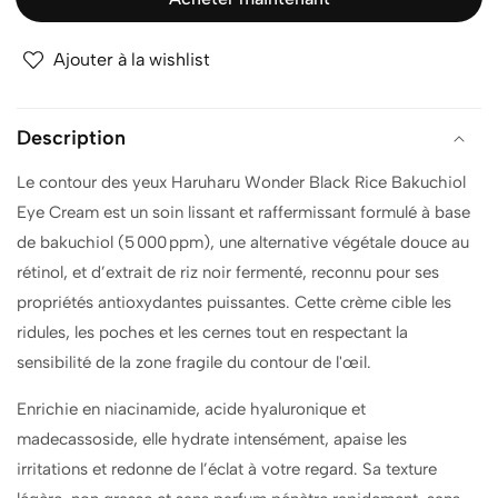
pour
pour
HARUHARU
HARUHARU
Ajouter à la wishlist
WONDER
WONDER
BLACK
BLACK
RICE
RICE
Description
BAKUCHIOL
BAKUCHIOL
EYE
EYE
Le contour des yeux Haruharu Wonder Black Rice Bakuchiol
CREAM
CREAM
Eye Cream est un soin lissant et raffermissant formulé à base
20ML
20ML
de bakuchiol (5 000 ppm), une alternative végétale douce au
rétinol, et d’extrait de riz noir fermenté, reconnu pour ses
propriétés antioxydantes puissantes. Cette crème cible les
ridules, les poches et les cernes tout en respectant la
sensibilité de la zone fragile du contour de l'œil.
Enrichie en niacinamide, acide hyaluronique et
madecassoside, elle hydrate intensément, apaise les
irritations et redonne de l’éclat à votre regard. Sa texture