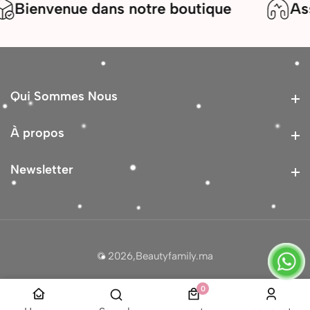
ienvenue dans notre boutique
Assist
Qui Sommes Nous
Qui Sommes Nous
À propos
À propos
Newsletter
Newsletter
© 2026,
Beautyfamily.ma
0
0 article