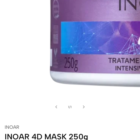
alerie
de
édia
1
/
1
INOAR
INOAR 4D MASK 250g