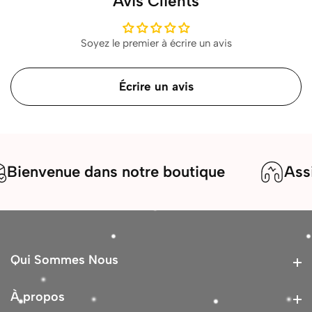
Avis Clients
Soyez le premier à écrire un avis
Écrire un avis
envenue dans notre boutique
Assista
Qui Sommes Nous
Qui Sommes Nous
À propos
À propos