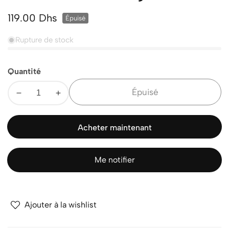
Prix
119.00 Dhs
Épuisé
normal
Rupture de stock
Quantité
Épuisé
Diminuer
Augmenter
la
la
quantité
quantité
Acheter maintenant
pour
pour
INOAR
INOAR
4D
4D
Me notifier
MASK
MASK
250g
250g
Ajouter à la wishlist