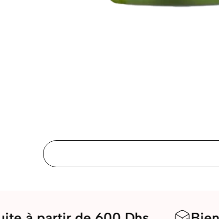
Galerie
média
artir de 600 Dhs
Bienvenue d