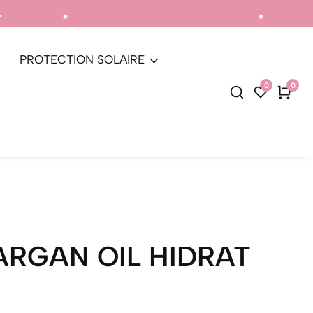
Livraison gratuite pour
PROTECTION SOLAIRE
0
0
0
articl
ARGAN OIL HIDRAT