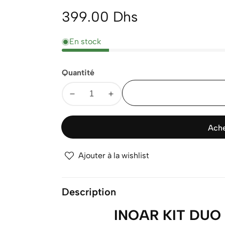
Prix
399.00 Dhs
normal
En stock
Quantité
Diminuer
Augmenter
la
la
quantité
quantité
Ache
pour
pour
INOAR
INOAR
Ajouter à la wishlist
KIT
KIT
DUO
DUO
ARGAN
ARGAN
Description
OIL
OIL
HIDRAT
HIDRAT
INOAR KIT DUO 
1L
1L