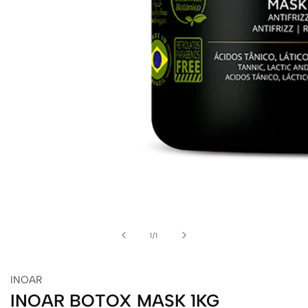
alerie
de
édia
1
/
1
INOAR
INOAR BOTOX MASK 1KG