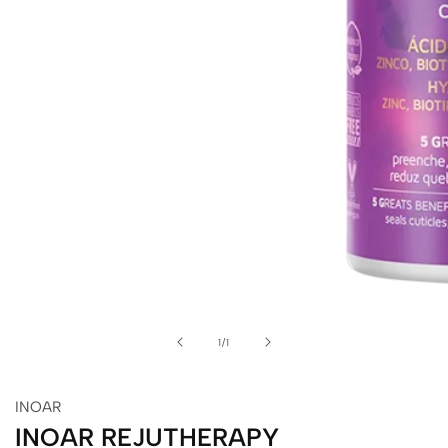
alerie
de
édia
1
/
1
INOAR
INOAR REJUTHERAPY