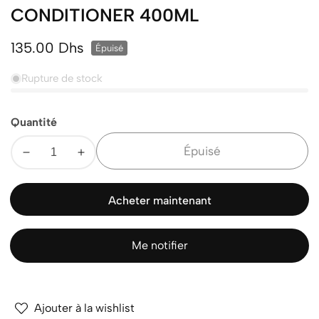
CONDITIONER 400ML
Prix
135.00 Dhs
Épuisé
normal
Rupture de stock
Quantité
Épuisé
Diminuer
Augmenter
la
la
quantité
quantité
Acheter maintenant
pour
pour
INOAR
INOAR
REJUTHERAPY
REJUTHERAPY
Me notifier
CONDITIONER
CONDITIONER
400ML
400ML
Ajouter à la wishlist