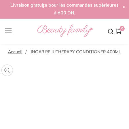
uite pour les commandes supérieures
Produits 
à 600 DH.
0
0
artic
sser aux
Accueil
INOAR REJUTHERAPY CONDITIONER 400ML
formations
uvrir
r le
Galerie
oduit
édia
média
ans
n
odal