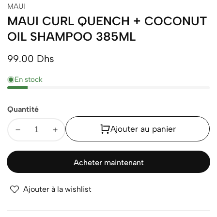
MAUI
MAUI CURL QUENCH + COCONUT
OIL SHAMPOO 385ML
Prix
99.00 Dhs
normal
En stock
Quantité
Ajouter au panier
Diminuer
Augmenter
la
la
quantité
quantité
Acheter maintenant
pour
pour
MAUI
MAUI
Ajouter à la wishlist
CURL
CURL
QUENCH
QUENCH
+
+