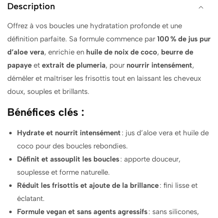
Description
COCONUT
COCONUT
OIL
OIL
Offrez à vos boucles une hydratation profonde et une
SHAMPOO
SHAMPOO
définition parfaite. Sa formule commence par
100 % de jus pur
385ML
385ML
d’aloe vera
, enrichie en
huile de noix de coco
,
beurre de
papaye
et
extrait de plumeria
, pour
nourrir intensément
,
démêler et maîtriser les frisottis tout en laissant les cheveux
doux, souples et brillants.
Bénéfices clés :
Hydrate et nourrit intensément
: jus d’aloe vera et huile de
coco pour des boucles rebondies.
Définit et assouplit les boucles
: apporte douceur,
souplesse et forme naturelle.
Réduit les frisottis et ajoute de la brillance
: fini lisse et
éclatant.
Formule vegan et sans agents agressifs
: sans silicones,