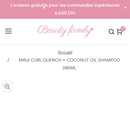
 les commandes supérieures
Produits 100% Auth
00 DH.
0
0
artic
Accueil
MAUI CURL QUENCH + COCONUT OIL SHAMPOO
sser aux
385ML
formations
uvrir
r le
Galerie
oduit
édia
média
ans
n
odal