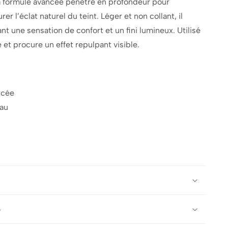
 Sa formule avancée pénètre en profondeur pour
urer l’éclat naturel du teint. Léger et non collant, il
ant une sensation de confort et un fini lumineux. Utilisé
 et procure un effet repulpant visible.
rcée
eau
e