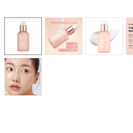
Galerie
média