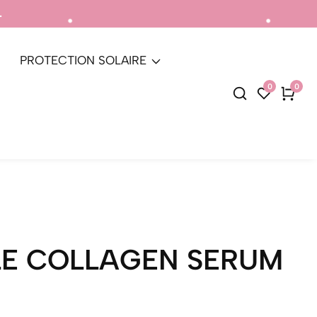
ntique.
Livraison gr
PROTECTION SOLAIRE
0
0
0
articl
LE COLLAGEN SERUM