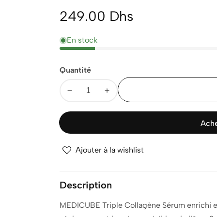
Prix
249.00 Dhs
normal
En stock
Quantité
Diminuer
Augmenter
la
la
quantité
quantité
Ache
pour
pour
MEDICUBE
MEDICUBE
Ajouter à la wishlist
TRIPLE
TRIPLE
COLLAGEN
COLLAGEN
SERUM
SERUM
Description
4.0
4.0
55ML
55ML
MEDICUBE Triple Collagène Sérum enrichi en t