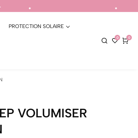
Livraison gratuite pou
PROTECTION SOLAIRE
0
0
0
articl
N
EP VOLUMISER
N