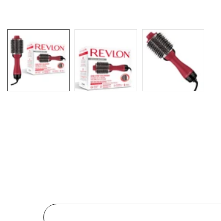
Galerie
média