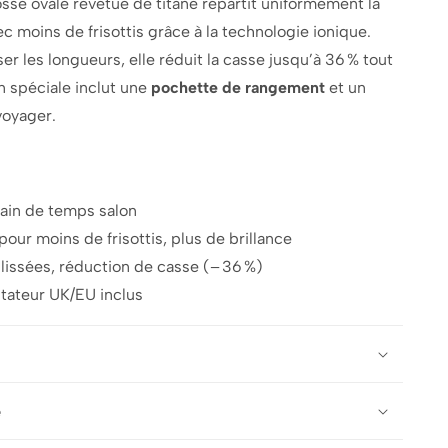
osse ovale revêtue de titane répartit uniformément la
ec moins de frisottis grâce à la technologie ionique.
ser les longueurs, elle réduit la casse jusqu’à 36 % tout
on spéciale inclut une
pochette de rangement
et un
voyager.
gain de temps salon
our moins de frisottis, plus de brillance
lissées, réduction de casse (– 36 %)
ptateur UK/EU inclus
e