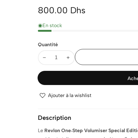
Prix
800.00 Dhs
normal
En stock
Quantité
Diminuer
Augmenter
la
la
quantité
quantité
Ache
pour
pour
REVLON
REVLON
Ajouter à la wishlist
ONE-
ONE-
STEP
STEP
VOLUMISER
VOLUMISER
Description
SPECIAL
SPECIAL
EDITION
EDITION
Le
Revlon One‑Step Volumiser Special Edit