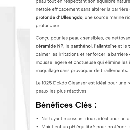
peau tout en respectant son équilibre nature
nettoie efficacement sans altérer la barrière
profonde d’Ulleungdo
, une source marine ri
profondeur.
Conçu pour les peaux sensibles, ce nettoya
céramide NP
, le
panthénol
, l’
allantoïne
et le
calmer les irritations et renforcer la barriè
mousse légère et onctueuse qui élimine les 
maquillage sans provoquer de tiraillements.
Le 1025 Dokdo Cleanser est idéal pour une 
peaux les plus réactives.
Bénéfices Clés :
Nettoyant moussant doux, idéal pour un 
Maintient un pH équilibré pour protéger l