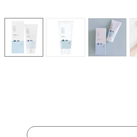
Galerie
média