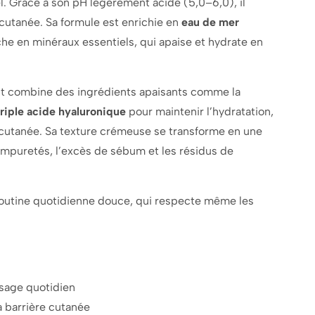
l. Grâce à son pH légèrement acide (5,0–6,0), il
 cutanée. Sa formule est enrichie en
eau de mer
che en minéraux essentiels, qui apaise et hydrate en
nt combine des ingrédients apaisants comme la
triple acide hyaluronique
pour maintenir l’hydratation,
re cutanée. Sa texture crémeuse se transforme en une
impuretés, l’excès de sébum et les résidus de
routine quotidienne douce, qui respecte même les
usage quotidien
a barrière cutanée