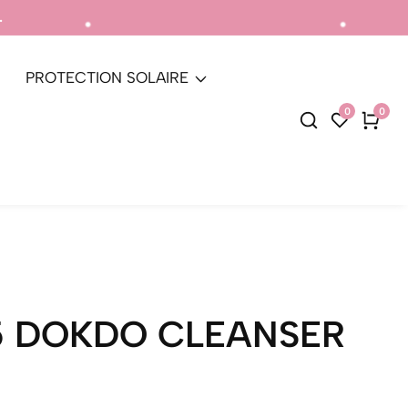
uthentique.
Livraiso
PROTECTION SOLAIRE
0
0
0
articl
5 DOKDO CLEANSER