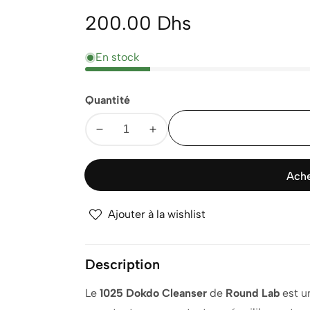
Prix
200.00 Dhs
normal
En stock
Quantité
Diminuer
Augmenter
la
la
quantité
quantité
Ache
pour
pour
ROUND
ROUND
Ajouter à la wishlist
LAB
LAB
1025
1025
DOKDO
DOKDO
Description
CLEANSER
CLEANSER
150ML
150ML
Le
1025 Dokdo Cleanser
de
Round Lab
est u