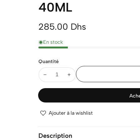
40ML
Prix
285.00 Dhs
normal
En stock
Quantité
Diminuer
Augmenter
la
la
quantité
quantité
Ache
pour
pour
SENSILIS
SENSILIS
Ajouter à la wishlist
HYDRA
HYDRA
ESSENCE
ESSENCE
SOBRET
SOBRET
Description
GET
GET