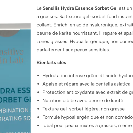
COMBINATION
COMBINATION
Le
Sensilis Hydra Essence Sorbet Gel
est un 
SKIN
SKIN
HYDRATING
HYDRATING
à grasses. Sa texture gel-sorbet fond instan
40ML
40ML
collant. Enrichi en acide hyaluronique, extra
beurre de karité nourrissant, il répare et apa
zones grasses. Hypoallergénique, non coméd
parfaitement aux peaux sensibles.
Bienfaits clés
Hydratation intense grâce à l’acide hyalu
Apaise et répare avec la centella asiatica
Protection antioxydante avec extrait de 
Nutrition ciblée avec beurre de karité
Texture gel-sorbet légère, non grasse
Formule hypoallergénique et non coméd
Idéal pour peaux mixtes à grasses, même