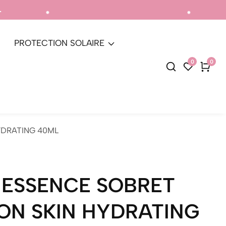
ntique.
Livraison gr
PROTECTION SOLAIRE
0
0
0
articl
YDRATING 40ML
 ESSENCE SOBRET
ON SKIN HYDRATING