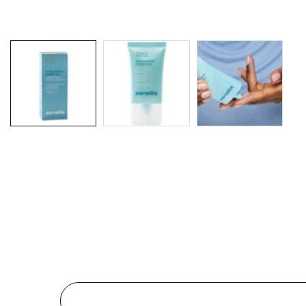
Galerie
média