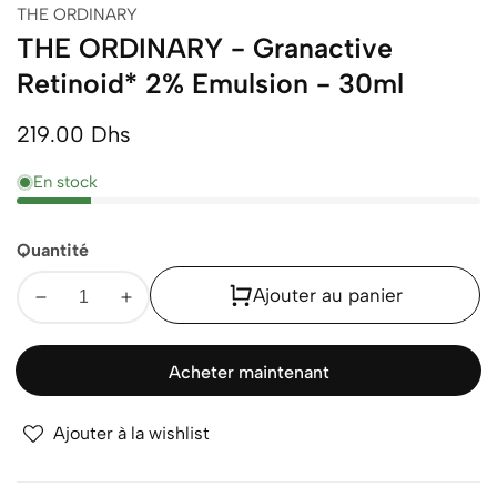
THE ORDINARY
THE ORDINARY - Granactive
Retinoid* 2% Emulsion - 30ml
Prix
219.00 Dhs
normal
En stock
Quantité
Ajouter au panier
Diminuer
Augmenter
la
la
quantité
quantité
Acheter maintenant
pour
pour
THE
THE
Ajouter à la wishlist
ORDINARY
ORDINARY
-
-
Granactive
Granactive