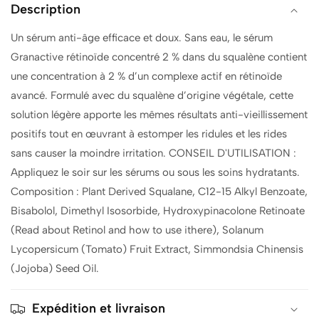
Description
Retinoid*
Retinoid*
2%
2%
Un sérum anti-âge efficace et doux. Sans eau, le sérum
Emulsion
Emulsion
Granactive rétinoïde concentré 2 % dans du squalène contient
-
-
30ml
30ml
une concentration à 2 % d’un complexe actif en rétinoïde
avancé. Formulé avec du squalène d’origine végétale, cette
solution légère apporte les mêmes résultats anti-vieillissement
positifs tout en œuvrant à estomper les ridules et les rides
sans causer la moindre irritation. CONSEIL D'UTILISATION :
Appliquez le soir sur les sérums ou sous les soins hydratants.
Composition : Plant Derived Squalane, C12-15 Alkyl Benzoate,
Bisabolol, Dimethyl Isosorbide, Hydroxypinacolone Retinoate
(Read about Retinol and how to use ithere), Solanum
Lycopersicum (Tomato) Fruit Extract, Simmondsia Chinensis
(Jojoba) Seed Oil.
Expédition et livraison