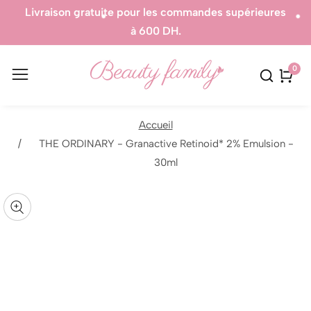
Livraison gratuite pour les commandes supérieures
à 600 DH.
0
0
artic
Accueil
THE ORDINARY - Granactive Retinoid* 2% Emulsion -
sser aux
30ml
formations
uvrir
r le
Galerie
oduit
édia
média
ans
n
odal