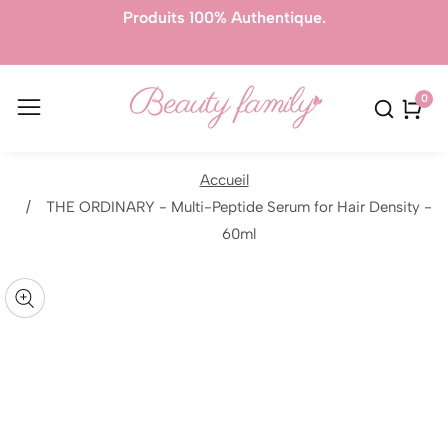
es
Produits 100% Authentique.
L
0
0
artic
Accueil
THE ORDINARY - Multi-Peptide Serum for Hair Density -
sser aux
60ml
formations
uvrir
r le
Galerie
oduit
édia
média
ans
n
odal