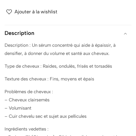
Peptide
Peptide
Serum
Serum
Ajouter à la wishlist
for
for
Hair
Hair
Density
Density
Description
-
-
Description : Un sérum concentré qui aide à épaissir, à
60ml
60ml
densifier, à donner du volume et santé aux cheveux.
Type de cheveux : Raides, ondulés, frisés et torsadés
Texture des cheveux : Fins, moyens et épais
Problèmes de cheveux :
– Cheveux clairsemés
– Volumisant
– Cuir chevelu sec et sujet aux pellicules
Ingrédients vedettes :