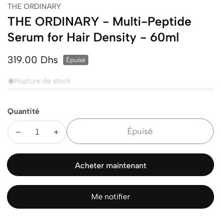
THE ORDINARY
THE ORDINARY - Multi-Peptide
Serum for Hair Density - 60ml
Prix
319.00 Dhs
Épuisé
normal
Rupture de stock
Quantité
Épuisé
Diminuer
Augmenter
la
la
quantité
quantité
Acheter maintenant
pour
pour
THE
THE
ORDINARY
ORDINARY
Me notifier
-
-
Multi-
Multi-