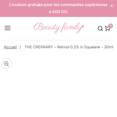
Livraison gratuite pour les commandes supérieures
à 600 DH.
0
0
artic
sser aux
Accueil
THE ORDINARY - Retinol 0.2% in Squalane - 30ml
formations
uvrir
r le
Galerie
oduit
édia
média
ans
n
odal