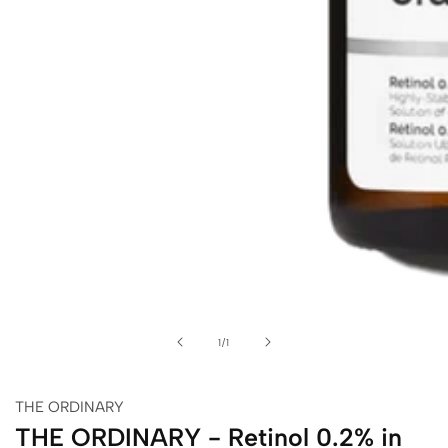
alerie
de
édia
1
/
1
THE ORDINARY
THE ORDINARY - Retinol 0.2% in