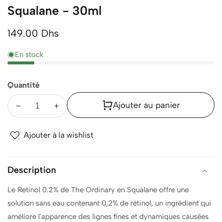
Squalane - 30ml
Prix
149.00 Dhs
normal
En stock
Quantité
Ajouter au panier
Diminuer
Augmenter
la
la
quantité
quantité
Ajouter à la wishlist
pour
pour
THE
THE
ORDINARY
ORDINARY
Description
-
-
Le Retinol 0.2% de The Ordinary en Squalane offre une
Retinol
Retinol
0.2%
0.2%
solution sans eau contenant 0,2% de rétinol, un ingrédient qui
in
in
améliore l'apparence des lignes fines et dynamiques causées