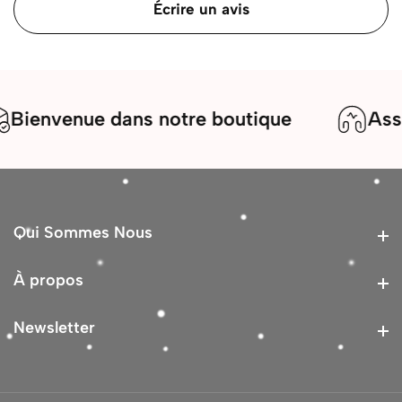
Écrire un avis
ienvenue dans notre boutique
Assist
Qui Sommes Nous
Qui Sommes Nous
À propos
À propos
Newsletter
Newsletter